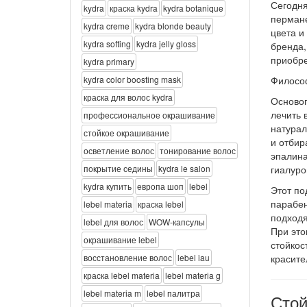
Сегодня
kydra
краска kydra
kydra botanique
пермане
kydra creme
kydra blonde beauty
цвета и
kydra softing
kydra jelly gloss
бренда,
приобре
kydra primary
kydra color boosting mask
Философ
краска для волос kydra
Осново
лечить 
профессиональное окрашивание
натурал
стойкое окрашивание
и отбир
осветление волос
тонирование волос
эпалина
покрытие седины
kydra le salon
гиалуро
kydra купить
европа шоп
lebel
Этот по
парабен
lebel materia
краска lebel
подходя
lebel для волос
WOW-капсулы
При это
окрашивание lebel
стойкос
восстановление волос
lebel iau
красите
краска lebel materia
lebel materia g
lebel materia m
lebel палитра
Стой