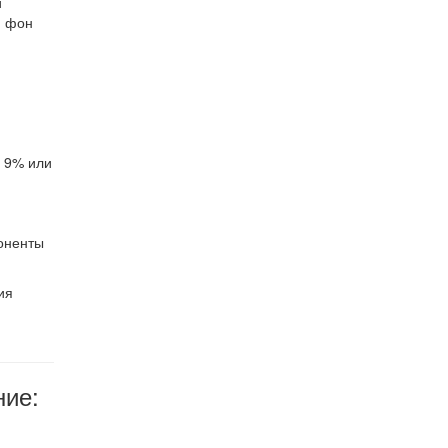
и
й фон
, 9% или
оненты
ия
ние: