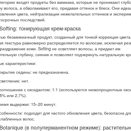
атегорию входят продукты без аммиака, которые не проникают глубо
ру волоса, а обволакивают его, придавая оттенок и блеск. Они иде
овления цвета, нейтрализации нежелательных оттенков и экспери
госрочных последствий.
Softing: тонирующая крем-краска
ью безаммиачный продукт, созданный для тонкой коррекции цвета
я текстура равномерно распределяется по волосам, исключая рез
 раздражение кожи. Softing не осветляет волосы, а придает им
тельную глубину, сияние и позволяет подчеркнуть натуральную кра
е характеристики:
окрытие седины:
не предназначена.
светление:
нет.
оотношение с оксидантом:
1:1 (используются низкопроцентные окс
,5% или 2,7%).
ремя выдержки:
15–20 минут.
собенности:
подходит для частого обновления цвета, безопасна дл
слабленных волос.
 Botanique (в полуперманентном режиме): растительн