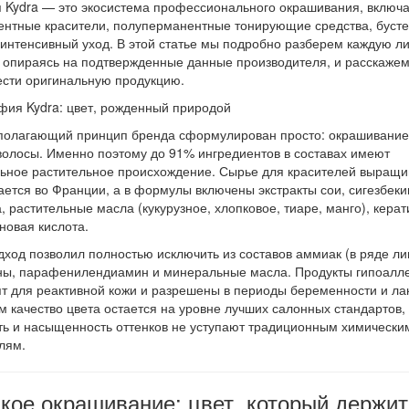
 Kydra — это экосистема профессионального окрашивания, вклю
нтные красители, полуперманентные тонирующие средства, буст
 интенсивный уход. В этой статье мы подробно разберем каждую л
 опираясь на подтвержденные данные производителя, и расскажем,
сти оригинальную продукцию.
ия Kydra: цвет, рожденный природой
полагающий принцип бренда сформулирован просто: окрашивание
волосы. Именно поэтому до 91% ингредиентов в составах имеют
ьное растительное происхождение. Сырье для красителей выращи
ается во Франции, а в формулы включены экстракты сои, сигезбеки
, растительные масла (кукурузное, хлопковое, тиаре, манго), керат
новая кислота.
дход позволил полностью исключить из составов аммиак (в ряде ли
ы, парафенилендиамин и минеральные масла. Продукты гипоалл
т для реактивной кожи и разрешены в периоды беременности и ла
м качество цвета остается на уровне лучших салонных стандартов,
ть и насыщенность оттенков не уступают традиционным химически
лям.
кое окрашивание: цвет, который держит