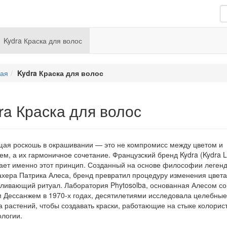
Kydra Краска для волос
ная
Kydra Краска для волос
ra Краска для волос
ая роскошь в окрашивании — это не компромисс между цветом и
ем, а их гармоничное сочетание. Французский бренд Kydra (Kydra L
ет именно этот принцип. Созданный на основе философии леген
хера Патрика Алеса, бренд превратил процедуру изменения цвета
ливающий ритуал. Лаборатория Phytosolba, основанная Алесом с
 Дессанжем в 1970-х годах, десятилетиями исследовала целебные
а растений, чтобы создавать краски, работающие на стыке колорис
логии.