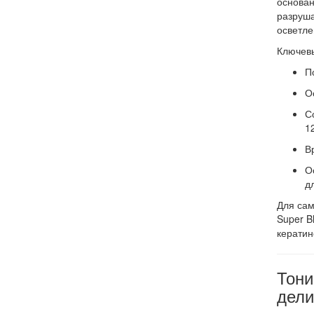
основан
разруша
осветле
Ключевы
П
О
С
1
В
О
д
Для сам
Super B
кератин
Тони
дели