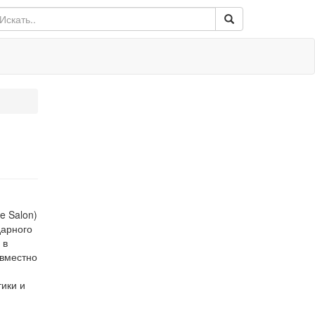
e Salon)
дарного
 в
овместно
тики и