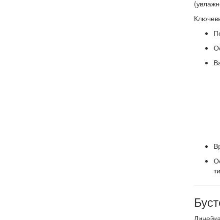
(увлажн
Ключевы
П
О
В
В
О
т
Буст
Линейка