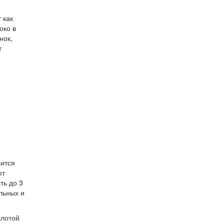
 как
око в
нок,
т
ится
ют
ть до 3
льных и
.
слотой