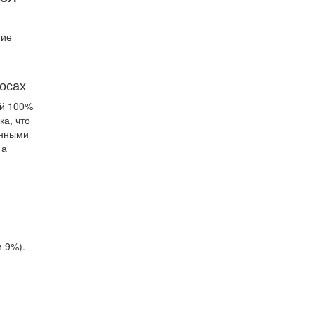
ние
лосах
ий 100%
а, что
онными
 а
 9%).