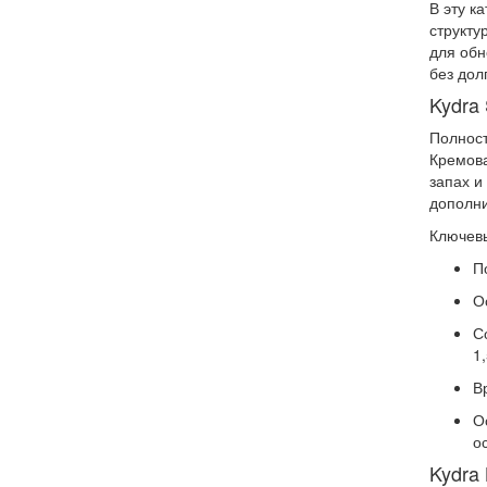
В эту к
структу
для обн
без дол
Kydra 
Полност
Кремова
запах и
дополни
Ключевы
П
О
С
1
В
О
о
Kydra