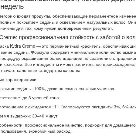
 недель
атегорию входят продукты, обеспечивающие перманентное измене
 полным покрытием седины и осветлением натуральных волос. Они
начены для тех, кому нужен долговременный результат.
 Creme: профессиональная стойкость с заботой о во
аска Kydra Creme — это перманентный краситель, обеспечивающ
вание седины. Формула содержит минимальное количество аммиак
процедуру окрашивания более щадящей по сравнению с традици
и красками. Все ингредиенты имеют растительное происхождение,
отвечает салонным стандартам качества.
е характеристики:
окрытие седины:
100%, даже на самых сложных участках.
светление:
до 3 уровней тона.
оотношение с оксидантом:
1:1 (используются оксиданты 3%, 6% или
ремя выдержки:
30–40 минут.
собенности:
профессиональное качество, подходит для домашнего
спользования, экономичный расход.