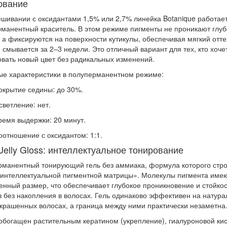
ование
шивании с оксидантами 1,5% или 2,7% линейка Botanique работает
манентный краситель. В этом режиме пигменты не проникают глуб
, а фиксируются на поверхности кутикулы, обеспечивая мягкий отте
 смывается за 2–3 недели. Это отличный вариант для тех, кто хоче
вать новый цвет без радикальных изменений.
е характеристики в полуперманентном режиме:
окрытие седины:
до 30%.
светление:
нет.
ремя выдержки:
20 минут.
оотношение с оксидантом:
1:1.
Jelly Gloss: интеллектуальное тонирование
манентный тонирующий гель без аммиака, формула которого стро
«интеллектуальной пигментной матрицы». Молекулы пигмента име
нный размер, что обеспечивает глубокое проникновение и стойкос
 без накопления в волосах. Гель одинаково эффективен на натура
крашенных волосах, а граница между ними практически незаметна
обогащен растительным кератином (укрепление), гиалуроновой ки