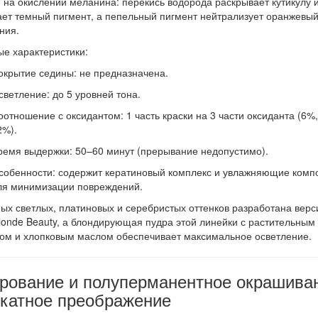
 на окислении меланина: перекись водорода раскрывает кутикулу 
ет темный пигмент, а пепельный пигмент нейтрализует оранжевы
ния.
е характеристики:
окрытие седины:
не предназначена.
светление:
до 5 уровней тона.
оотношение с оксидантом:
1 часть краски на 3 части оксиданта (6%
2%).
ремя выдержки:
50–60 минут (прерывание недопустимо).
собенности:
содержит кератиновый комплекс и увлажняющие комп
ля минимизации повреждений.
ых светлых, платиновых и серебристых оттенков разработана верс
londe Beauty, а блондирующая пудра этой линейки с растительным
ом и хлопковым маслом обеспечивает максимальное осветление.
рование и полуперманентное окрашива
катное преображение