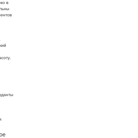
ко в
альны
ментов
.
кий
соту.
иданты
я
ое