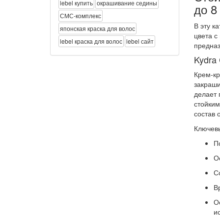
lebel купить
окрашивание седины
до 8
СМС-комплекс
В эту к
японская краска для волос
цвета с
lebel краска для волос
lebel сайт
предназ
Kydra
Крем-кр
закраши
делает 
стойким
состав 
Ключевы
П
О
С
В
О
и