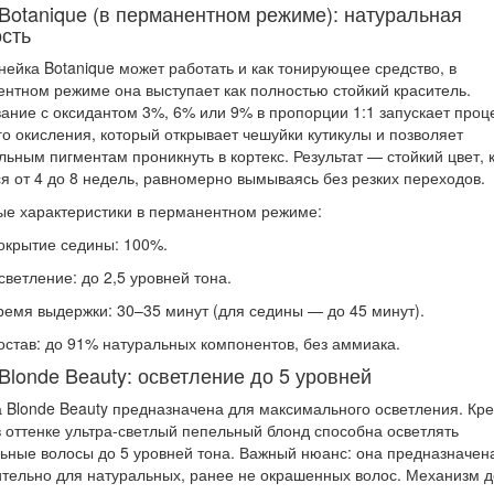
 Botanique (в перманентном режиме): натуральная
ость
нейка Botanique может работать и как тонирующее средство, в
нтном режиме она выступает как полностью стойкий краситель.
ние с оксидантом 3%, 6% или 9% в пропорции 1:1 запускает проц
го окисления, который открывает чешуйки кутикулы и позволяет
льным пигментам проникнуть в кортекс. Результат — стойкий цвет, 
я от 4 до 8 недель, равномерно вымываясь без резких переходов.
е характеристики в перманентном режиме:
окрытие седины:
100%.
светление:
до 2,5 уровней тона.
ремя выдержки:
30–35 минут (для седины — до 45 минут).
остав:
до 91% натуральных компонентов, без аммиака.
Blonde Beauty: осветление до 5 уровней
 Blonde Beauty предназначена для максимального осветления. Кре
в оттенке ультра-светлый пепельный блонд способна осветлять
ьные волосы до 5 уровней тона. Важный нюанс: она предназначен
тельно для натуральных, ранее не окрашенных волос. Механизм д