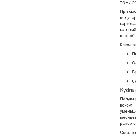
тонир
При сме
полупер
кортекс
который
попробо
Ключевы
П
О
В
С
Kydra 
Полупер
вокруг 
уменьше
месяцев
ранее о
Состав 