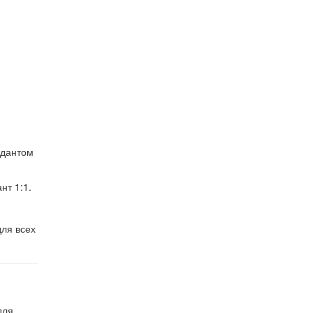
идантом
нт 1:1.
для всех
для