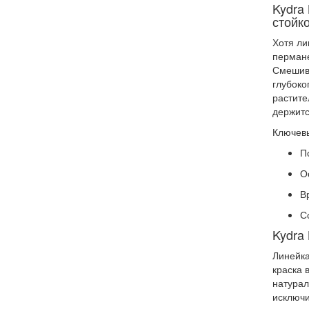
Kydra
стойк
Хотя ли
пермане
Смешива
глубоко
растите
держитс
Ключевы
П
О
В
С
Kydra 
Линейка
краска 
натурал
исключи