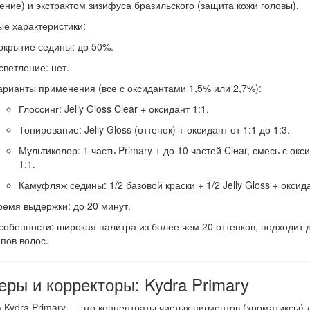
ение) и экстрактом зизифуса бразильского (защита кожи головы).
е характеристики:
окрытие седины:
до 50%.
светление:
нет.
арианты применения (все с оксидантами 1,5% или 2,7%):
Глоссинг: Jelly Gloss Clear + оксидант 1:1.
Тонирование: Jelly Gloss (оттенок) + оксидант от 1:1 до 1:3.
Мультиколор: 1 часть Primary + до 10 частей Clear, смесь с окс
1:1.
Камуфляж седины: 1/2 базовой краски + 1/2 Jelly Gloss + оксида
ремя выдержки:
до 20 минут.
собенности:
широкая палитра из более чем 20 оттенков, подходит 
ипов волос.
еры и корректоры: Kydra Primary
 Kydra Primary — это концентраты чистых пигментов (хроматиксы) 