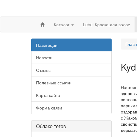
Каталог
Lebel Краска для волос
Глав
Навигация
Новости
Kyd
Отзывы
Полезные ссылки
Настоящ
здоровь
Карта сайта
воплоща
парикма
Форма связи
оздорав
с Жаком
свойств
Облако тегов
дермато