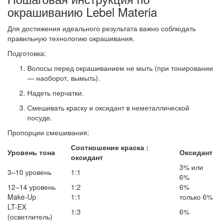
окрашиванию Lebel Materia
Для достижения идеального результата важно соблюдать
правильную технологию окрашивания.
Подготовка:
Волосы перед окрашиванием
не мыть
(при тонировании
— наоборот, вымыть).
Надеть перчатки.
Смешивать краску и оксидант в неметаллической
посуде.
Пропорции смешивания:
Соотношение краска :
Уровень тона
Оксидант
оксидант
3% или
3–10 уровень
1:1
6%
12–14 уровень
1:2
6%
Make-Up
1:1
только 6%
LT-EX
1:3
6%
(осветлитель)