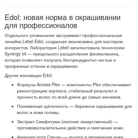
Edol: новая норма в окрашивании
для профессионалов
Отдельного упоминания заслуживает профессиональная
линейка
Lebel Edol
, созданная эксклюзивно для мастеров-
колористов. Лаборатория Lebel запатентовала технологию
Synergy oil
— прицельного расщепления феомеланина,
которая позволяет получать беспрецедентно чистые и
прозрачные оттенки в окрашивании
.
Другие инновации Edol:
Формула Access Plex
— компоненты Plex обеспечивают
реконструкцию кортекса, стабильный результат и
прочность волос по всей длине до самых кончиков
.
Пониженная щёлочность
— бережное окрашивание для
волос и кожи головы.
Экстракт Симфитума
(окопник лекарственный) —
противовоспалительное действие и смягчение кожи.
Аминокислота Глицин
— защита и увлажнение кожи