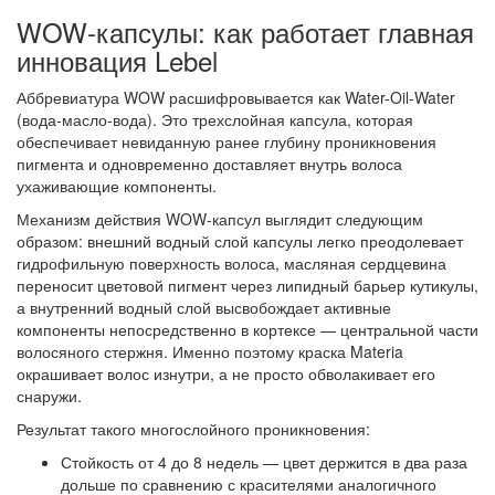
WOW-капсулы: как работает главная
инновация Lebel
Аббревиатура WOW расшифровывается как Water-Oil-Water
(вода-масло-вода). Это трехслойная капсула, которая
обеспечивает невиданную ранее глубину проникновения
пигмента и одновременно доставляет внутрь волоса
ухаживающие компоненты
.
Механизм действия WOW-капсул выглядит следующим
образом: внешний водный слой капсулы легко преодолевает
гидрофильную поверхность волоса, масляная сердцевина
переносит цветовой пигмент через липидный барьер кутикулы,
а внутренний водный слой высвобождает активные
компоненты непосредственно в кортексе — центральной части
волосяного стержня
. Именно поэтому краска Materia
окрашивает волос изнутри, а не просто обволакивает его
снаружи.
Результат такого многослойного проникновения:
Стойкость от 4 до 8 недель
— цвет держится в два раза
дольше по сравнению с красителями аналогичного