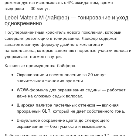
рекомендуется использовать с 6% оксидантом, время
выдержки — 30 минут
.
Lebel Materia M (Лайфер) — тонирование и уход
одновременно
Полуперманентный краситель нового поколения, который
совершил революцию в тонировании. Лайфер содержит
запатентованную формулу двойного коллагена и
наноколлагена, которые заполняют пористые участки волоса и
удерживают пигмент внутри
.
Ключевые преимущества Лайфера:
Окрашивание и восстановление за 20 минут
—
значительная экономия времени.
WOW-формула для окрашивания седины
— работает
даже на сложных седых волосах
.
Широкая палитра пастельных оттенков
— включая
прозрачный CLR, который не дает собственного тона.
Визуальное сохранение цвета до следующего
окрашивания
— без тусклости и вымывания.
Лайфер смешивается с оксидантом в пропорции 1:1, время