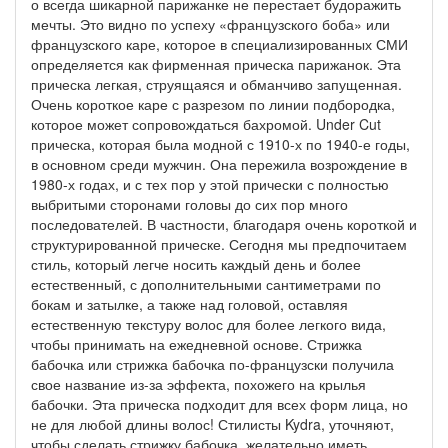
о всегда шикарной парижанке не перестает будоражить
мечты. Это видно по успеху «французского боба» или
французского каре, которое в специализированных СМИ
определяется как фирменная прическа парижанок. Эта
прическа легкая, струящаяся и обманчиво запущенная.
Очень короткое каре с разрезом по линии подбородка,
которое может сопровождаться бахромой. Under Cut
прическа, которая была модной с 1910-х по 1940-е годы,
в основном среди мужчин. Она пережила возрождение в
1980-х годах, и с тех пор у этой прически с полностью
выбритыми сторонами головы до сих пор много
последователей. В частности, благодаря очень короткой и
структурированной прическе. Сегодня мы предпочитаем
стиль, который легче носить каждый день и более
естественный, с дополнительными сантиметрами по
бокам и затылке, а также над головой, оставляя
естественную текстуру волос для более легкого вида,
чтобы принимать на ежедневной основе. Стрижка
бабочка или стрижка бабочка по-французски получила
свое название из-за эффекта, похожего на крылья
бабочки. Эта прическа подходит для всех форм лица, но
не для любой длины волос! Стилисты Kydra, уточняют,
чтобы сделать стрижку бабочка, желательно иметь