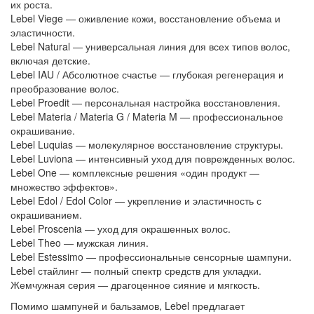
их роста.
Lebel Viege
— оживление кожи, восстановление объема и
эластичности.
Lebel Natural
— универсальная линия для всех типов волос,
включая детские.
Lebel IAU
/
Абсолютное счастье
— глубокая регенерация и
преобразование волос.
Lebel Proedit
— персональная настройка восстановления.
Lebel Materia
/
Materia G
/
Materia M
— профессиональное
окрашивание.
Lebel Luquias
— молекулярное восстановление структуры.
Lebel Luviona
— интенсивный уход для поврежденных волос.
Lebel One
— комплексные решения «один продукт —
множество эффектов».
Lebel Edol
/
Edol Color
— укрепление и эластичность с
окрашиванием.
Lebel Proscenia
— уход для окрашенных волос.
Lebel Theo
— мужская линия.
Lebel Estessimo
— профессиональные сенсорные шампуни.
Lebel стайлинг
— полный спектр средств для укладки.
Жемчужная серия
— драгоценное сияние и мягкость.
Помимо шампуней и бальзамов,
Lebel
предлагает